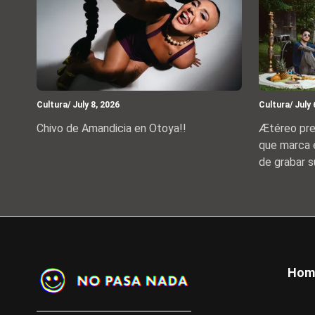
Cultura
/ July 8, 2026
Cultura
/ July
Chivo de Amandicia en Otoya!!
Ætéreo pres
que marca e
de grabar s
Foot
Hom