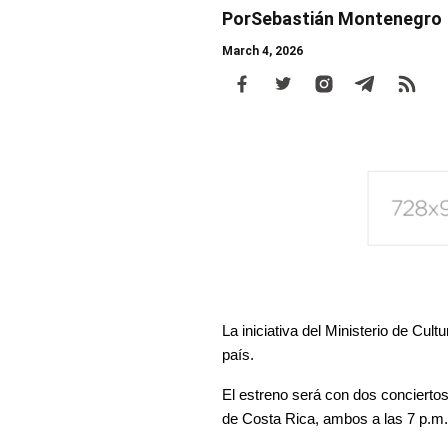
Por
Sebastián Montenegro
March 4, 2026
Body
La iniciativa del 
Ministerio de Cultu
país.
El estreno será con dos conciertos 
de Costa Rica
, ambos a las 7 p.m.