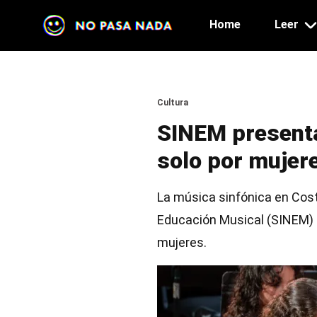
Main navig
Skip to main content
Home
Leer
Section
Cultura
SINEM presenta
solo por mujer
La música sinfónica en Costa
Educación Musical (SINEM) 
mujeres.
Image
Image