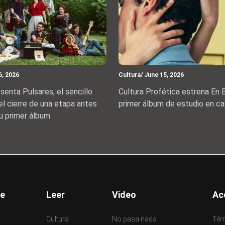
 6, 2026
Cultura
/ June 15, 2026
enta Pulsares, el sencillo
Cultura Profética estrena En B
l cierre de una etapa antes
primer álbum de estudio en ca
u primer álbum
er
e
Leer
Video
Ac
Cultura
No pasa nada
Tér