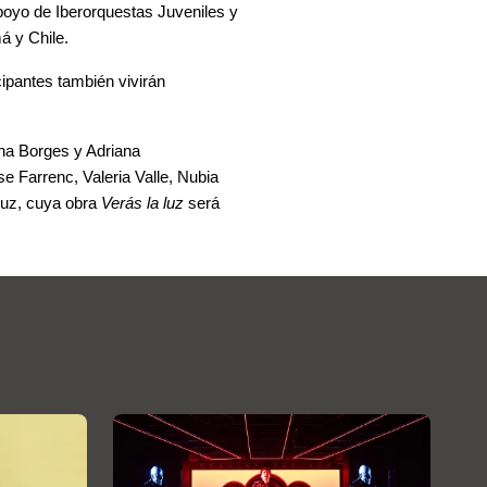
poyo de 
Iberorquestas Juveniles
 y 
á y Chile.
cipantes también vivirán 
na Borges 
y
 Adriana 
 Farrenc, Valeria Valle, Nubia 
ruz
, cuya obra 
Verás la luz
 será 