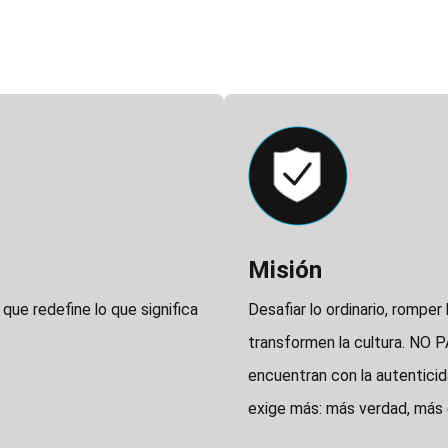
Icon
Image
Title
Misión
Description
que redefine lo que significa
Desafiar lo ordinario, romper 
transformen la cultura. NO 
encuentran con la autentici
exige más: más verdad, más 