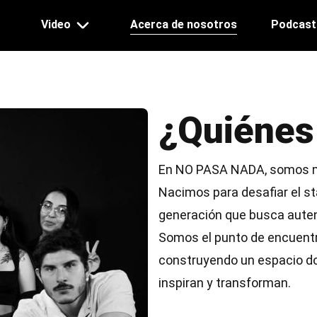
ation
Video
Acerca de nosotros
Podcast
¿Quiéne
En NO PASA NADA, somos m
Nacimos para desafiar el s
generación que busca autent
Somos el punto de encuentro 
construyendo un espacio don
inspiran y transforman.