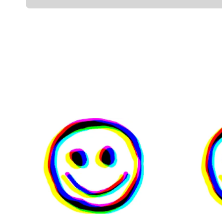
View Title
Views Reference