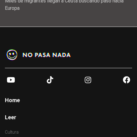
Miles de migrantes llegan a Ceuta buscando paso hacia
Europa
Footer
Home
Leer
Cultura