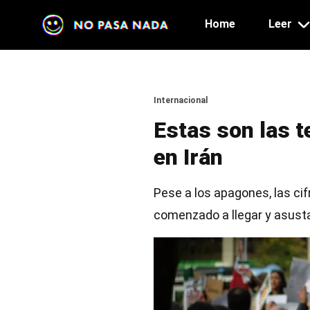
Main navig
Skip to main content
Home
Leer
Section
Internacional
Estas son las t
en Irán
Pese a los apagones, las cif
comenzado a llegar y asust
Image
Image