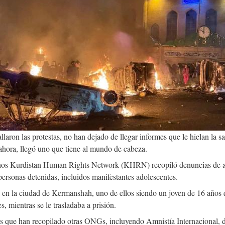
mage
laron las protestas, no han dejado de llegar informes que le hielan la sa
 ahora, llegó uno que tiene al mundo de cabeza.
os Kurdistan Human Rights Network (KHRN) recopiló denuncias de ab
personas detenidas, incluidos manifestantes adolescentes.
n la ciudad de Kermanshah, uno de ellos siendo un joven de 16 años 
, mientras se le trasladaba a prisión.
os que han recopilado otras ONGs, incluyendo Amnistía Internacional, d