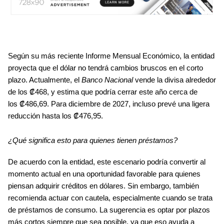
Body
Según su más reciente 
Informe Mensual Económico
, la entidad 
proyecta que el dólar
 no tendrá cambios bruscos en el corto 
plazo
. Actualmente, el 
Banco Nacional 
vende la divisa alrededor 
de los 
₡468
, y estima que podría cerrar este año cerca de 
los 
₡486,69
. Para diciembre de 
2027
, incluso prevé una ligera 
reducción hasta los 
₡476,95
.
¿Qué significa esto para quienes tienen préstamos?
De acuerdo con la entidad, este escenario podría convertir al 
momento actual en una oportunidad favorable para quienes 
piensan adquirir 
créditos en dólares
. Sin embargo, también 
recomienda actuar con cautela, especialmente cuando se trata 
de 
préstamos de consumo
. La sugerencia es optar por 
plazos 
más cortos
 siempre que sea posible, ya que eso ayuda a 