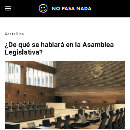
Skip to main content
Section
Costa Rica
¿De qué se hablará en la Asamblea
Legislativa?
Image
Image