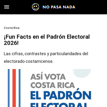
Skip to main content
Section
Costa Rica
¡Fun Facts en el Padrón Electoral
2026!
Las cifras, contrastes y particularidades del
electorado costarricense.
Image
Image