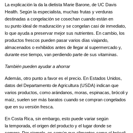
La explicación la da la dietista 
Marie Barone
, de 
UC Davis 
Health
. Según la especialista, muchas frutas y verduras 
destinadas a congelación se cosechan cuando están en 
su 
punto ideal de maduración
 y se congelan casi de inmediato, 
lo que ayuda a 
preservar mejor sus nutrientes
. En cambio, los 
productos frescos pueden pasar varios días 
viajando, 
almacenados o exhibidos
 antes de llegar al supermercado y, 
durante ese tiempo, van perdiendo parte de sus vitaminas.
También pueden ayudar a ahorrar
Además, otro punto a favor es el 
precio
. En 
Estados Unidos
, 
datos del 
Departamento de Agricultura (USDA)
 indican que 
varios productos, como 
arándanos, moras, espinacas, brócoli y 
maíz
, suelen ser 
más baratos cuando se compran congelados
que en su versión fresca.
En 
Costa Rica
, sin embargo, esto puede variar según 
la 
temporada
, el 
origen del producto
 y el lugar donde se 
compre. Por ejemplo, es común que alimentos como el 
brócoli, 