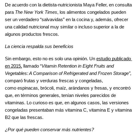
Body
De acuerdo con la dietista-nutricionista 
Maya Feller
, en consulta 
para
 The New York Times
, los 
alimentos congelados
 pueden 
ser un verdadero 
“salvavidas”
 en la cocina y, además, ofrecer 
una 
calidad nutricional muy similar o incluso superior
 a la de 
algunos productos frescos.
La ciencia respalda sus beneficios
Sin embargo, esto no es solo una opinión. Un 
estudio publicado 
en 2015,
llamado “
Vitamin Retention in Eight Fruits and 
Vegetables: A Comparison of Refrigerated and Frozen Storage”,
comparó frutas y verduras frescas y congeladas, 
como 
espinacas, brócoli, maíz, arándanos y fresas
, y encontró 
que, en términos generales, tenían niveles parecidos de 
vitaminas. Lo curioso es que, en algunos casos, las versiones 
congeladas presentaban 
más vitamina C, vitamina E y vitamina 
B2
 que las frescas.
¿Por qué pueden conservar más nutrientes?